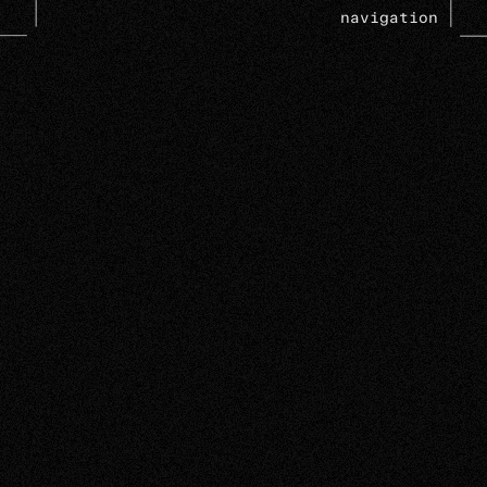
navigation